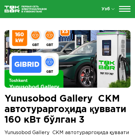
Узб
Yunusobod Gallery СКМ
автотураргоҳида қуввати
160 кВт бўлган 3
Yunusobod Gallery СКМ автотураргоҳида қуввати