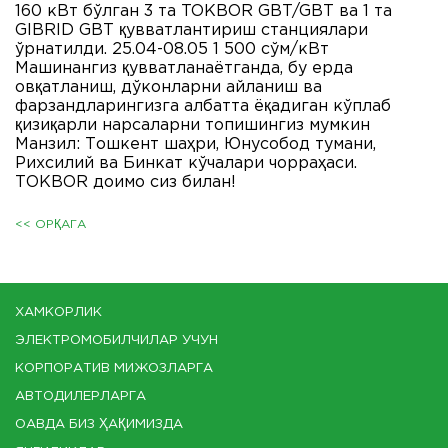
160 кВт бўлган 3 та TOKBOR GBT/GBT ва 1 та
GIBRID GBT қувватлантириш станциялари
ўрнатилди. 25.04-08.05 1 500 сўм/кВт
Машинангиз қувватланаётганда, бу ерда
овқатланиш, дўконларни айланиш ва
фарзандларингизга албатта ёқадиган кўплаб
қизиқарли нарсаларни топишингиз мумкин
Манзил: Тошкент шаҳри, Юнусобод тумани,
Рихсилий ва Бинкат кўчалари чорраҳаси.
ТОКBOR доимо сиз билан!
<< ОРҚАГА
ХАМКОРЛИК
ЭЛЕКТРОМОБИЛЧИЛАР УЧУН
КОРПОРАТИВ МИЖОЗЛАРГА
АВТОДИЛЕРЛАРГА
ОАВДА БИЗ ҲАҚИМИЗДА