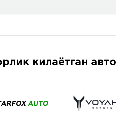
орлик килаётган авт