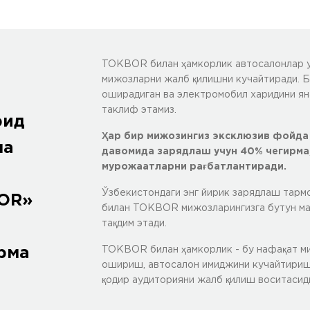
TOKBOR билан ҳамкорлик автосалонлар уч
мижозларни жалб қилишни кучайтиради. Би
оширадиган ва электромобил харидини ян
таклиф этамиз.
рид
Ҳар бир мижозингиз эксклюзив фойда 
ма
давомида зарядлаш учун 40% чегирма,
мурожаатларни рағбатлантиради.
Ўзбекистондаги энг йирик зарядлаш тарм
BOR»
билан TOKBOR мижозларингизга бутун ма
тақдим этади.
рма
TOKBOR билан ҳамкорлик - бу нафақат ми
ошириш, автосалон имиджини кучайтириш 
қодир аудиторияни жалб қилиш воситасид