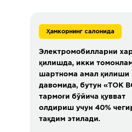
Ҳамкорнинг салонида
Электромобилларни ха
қилишда, икки томонла
шартнома амал қилиши
давомида, бутун «ТОК 
тармоғи бўйича қувват
олдириш учун 40% чеги
тақдим этилади.