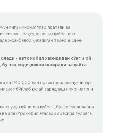
ун янги имкониятлар яратади ва
з сизнинг маҳсулотингиз қийматини
ада жозибадор қиладиган тайёр ечимни
олади - автомобил харидидан сўнг 3 ой
 бу эса содиқликни оширади ва қайта
оғи ва 240 000 дан ортиқ фойдаланувчилар
млакат бўйлаб қулай зарядлаш имкониятини
жоз учун қўшимча қиймат, балки савдоларни
ва электромобил эгалари орасида тўловга
ир.