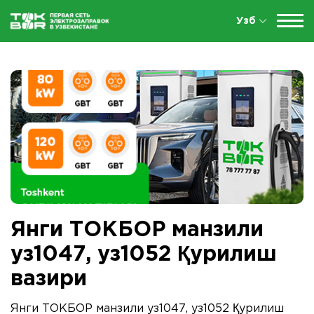
Узб
Янги ТОКБОР манзили
уз1047, уз1052 Қурилиш
вазири
Янги ТОКБОР манзили уз1047, уз1052 Қурилиш