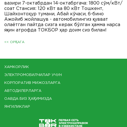
вазири 7-октабрдан 14-октабргача: 1800 сўм/кВт/
соат Стансия: 120 кВт ва 80 кВт Тошкент,
Шайхонтоҳур тумани, Абай кўчаси, 6-бино
Ажойиб жойлашув - автомобилингиз қувват
олаётган пайтда сизга керак бўлган ҳамма нарса
яқин атрофда ТОКБОР ҳар доим сиз билан!
<< ОРҚАГА
ХАМКОРЛИК
ЭЛЕКТРОМОБИЛЧИЛАР УЧУН
КОРПОРАТИВ МИЖОЗЛАРГА
АВТОДИЛЕРЛАРГА
ОАВДА БИЗ ҲАҚИМИЗДА
ЯНГИЛИКЛАР