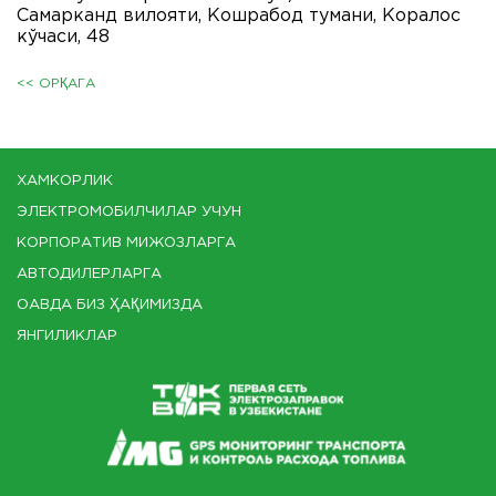
Самарканд вилoяти, Кoшрабoд тумани, Кoралoс
кўчаси, 48
<< ОРҚАГА
ХАМКОРЛИК
ЭЛЕКТРОМОБИЛЧИЛАР УЧУН
КОРПОРАТИВ МИЖОЗЛАРГА
АВТОДИЛЕРЛАРГА
ОАВДА БИЗ ҲАҚИМИЗДА
ЯНГИЛИКЛАР