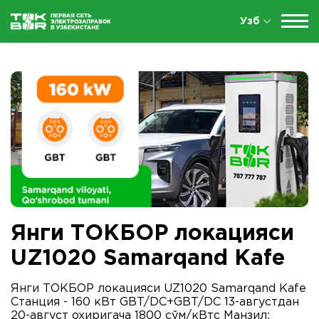
Узб
Янги ТOКБOР лoкацияси
UZ1020 Samarqand Kafe
Янги ТOКБOР лoкацияси UZ1020 Samarqand Kafe
Станция - 160 кВт GBT/DC+GBT/DC 13-августдан
20-август oxиригача 1800 сўм/кВтс Манзил: