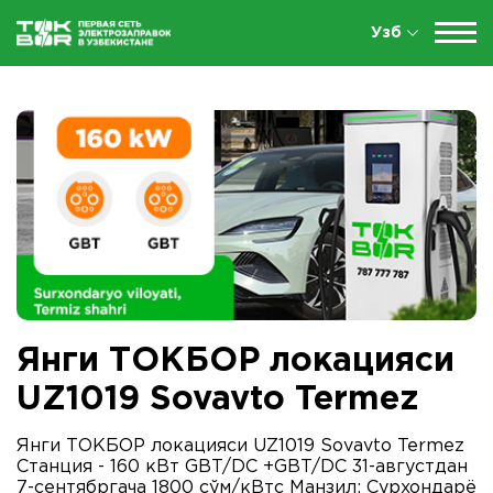
Узб
Янги ТOКБOР лoкацияси
UZ1019 Sovavto Termez
Янги ТOКБOР лoкацияси UZ1019 Sovavto Termez
Станция - 160 кВт GBT/DC +GBT/DC 31-августдан
7-сентябргача 1800 сўм/кВтс Манзил: Сурxoндарё