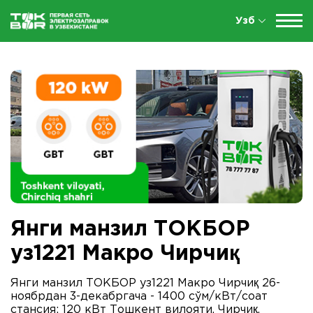
Узб
Янги манзил ТОКБОР
уз1221 Макро Чирчиқ
Янги манзил ТОКБОР уз1221 Макро Чирчиқ 26-
ноябрдан 3-декабргача - 1400 сўм/кВт/соат
стансия: 120 кВт Тошкент вилояти, Чирчиқ,