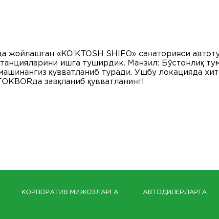
да жойлашган «KO’KTOSH SHIFO» санаторияси автот
анцияларини ишга туширдик. Манзил: Бўстонлиқ тум
машинангиз қувватланиб туради. Ушбу локацияда хи
ТОКBORда завқланиб қувватланинг!
КОРПОРАТИВ МИЖОЗЛАРГА
АВТОДИЛЕРЛАРГА