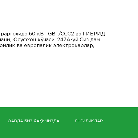
ураргоҳида 60 кВт GBT/CCС2 ва ГИБРИД
ани, Юсуфхон кўчаси, 247А-уй Сиз дам
тойлик ва европалик электрокарлар,
ОАВДА БИЗ ҲАҚИМИЗДА
ЯНГИЛИКЛАР