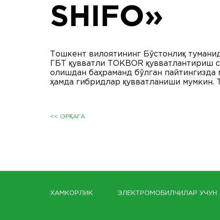
SHIFO»
Тошкент вилоятининг Бўстонлиқ тумани
ГБТ қувватли ТОКBOR қувватлантириш ст
олишдан баҳраманд бўлган пайтингизда 
ҳамда гибридлар қувватланиши мумкин. 
<< ОРҚАГА
ХАМКОРЛИК
ЭЛЕКТРОМОБИЛЧИЛАР УЧУН