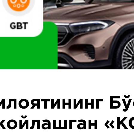
илоятининг Бў
жойлашган «K