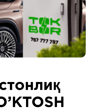
стонлиқ
O’KTOSH