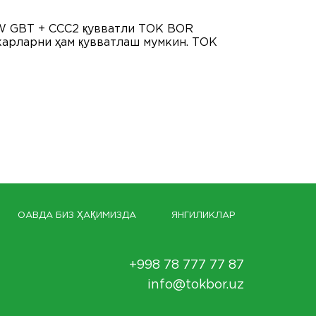
W GBT + CCС2 қувватли ТОК BOR
карларни ҳам қувватлаш мумкин. ТОК
ОАВДА БИЗ ҲАҚИМИЗДА
ЯНГИЛИКЛАР
+998 78 777 77 87
info@tokbor.uz