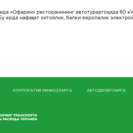
ида «Офарин» ресторанининг автотураргоҳида 60 к
Бу ерда нафақат хитойлик, балки европалик электро
КОРПОРАТИВ МИЖОЗЛАРГА
АВТОДИЛЕРЛАРГА