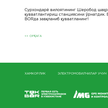
Сурхондарё вилоятининг Шеробод шаҳр
қувватлантириш станциясини ўрнатдик. 
BORда завқланиб қувватланинг!
<< ОРҚАГА
ХАМКОРЛИК
ЭЛЕКТРОМОБИЛЧИЛАР УЧУН