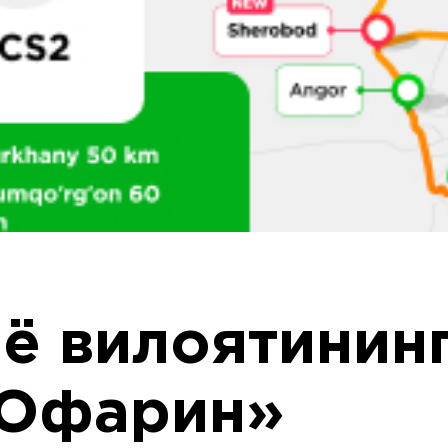
ё вилоятинин
«Офарин»