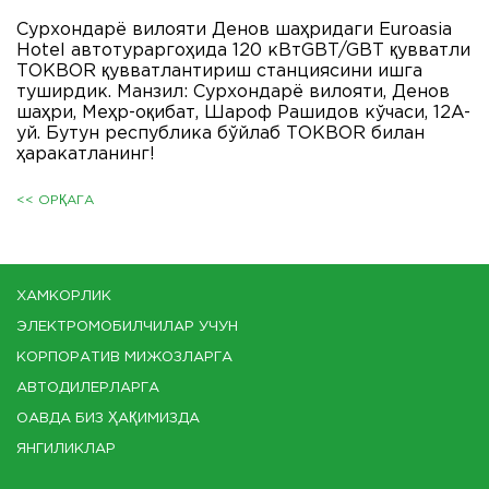
Сурхондарё вилояти Денов шаҳридаги Euroasia
Hotel автотураргоҳида 120 кВтGBT/GBT қувватли
ТОКBOR қувватлантириш станциясини ишга
туширдик. Манзил: Сурхондарё вилояти, Денов
шаҳри, Меҳр-оқибат, Шароф Рашидов кўчаси, 12A-
уй. Бутун республика бўйлаб ТОКBOR билан
ҳаракатланинг!
<< ОРҚАГА
ХАМКОРЛИК
ЭЛЕКТРОМОБИЛЧИЛАР УЧУН
КОРПОРАТИВ МИЖОЗЛАРГА
АВТОДИЛЕРЛАРГА
ОАВДА БИЗ ҲАҚИМИЗДА
ЯНГИЛИКЛАР