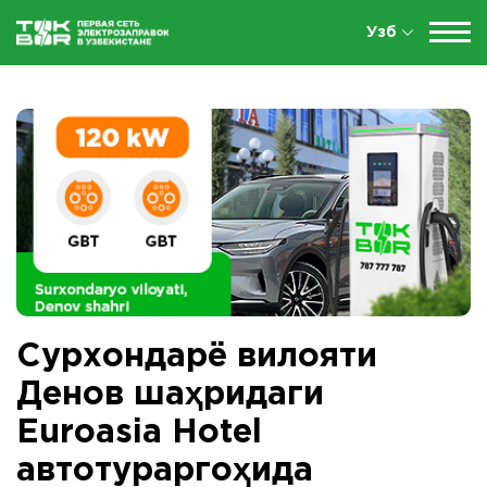
Узб
Сурхондарё вилояти
Денов шаҳридаги
Euroasia Hotel
автотураргоҳида