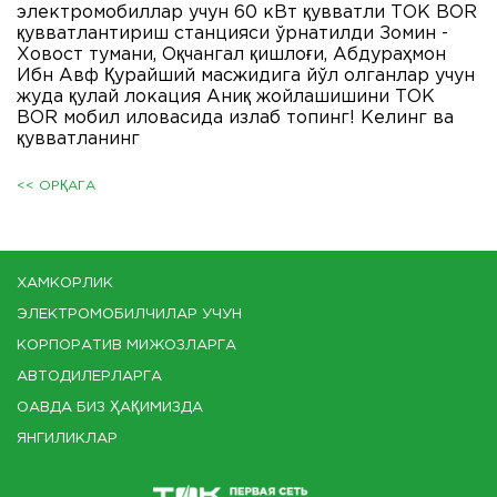
электромобиллар учун 60 кВт қувватли ТОК BOR
қувватлантириш станцияси ўрнатилди Зомин -
Ховост тумани, Оқчангал қишлоғи, Aбдураҳмон
Ибн Aвф Қурайший масжидига йўл олганлар учун
жуда қулай локация Aниқ жойлашишини ТОК
BOR мобил иловасида излаб топинг! Келинг ва
қувватланинг
<< ОРҚАГА
ХАМКОРЛИК
ЭЛЕКТРОМОБИЛЧИЛАР УЧУН
КОРПОРАТИВ МИЖОЗЛАРГА
АВТОДИЛЕРЛАРГА
ОАВДА БИЗ ҲАҚИМИЗДА
ЯНГИЛИКЛАР