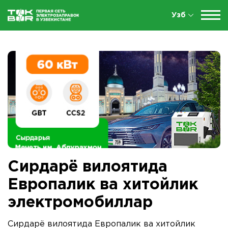
Узб
Сирдарё вилоятида
Европалик ва хитойлик
электромобиллар
Сирдарё вилоятида Европалик ва хитойлик