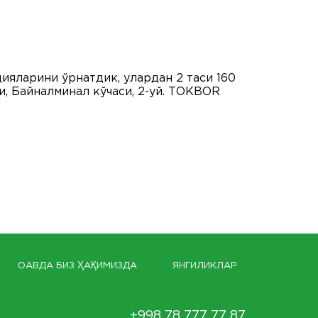
цияларини ўрнатдик, улардан 2 таси 160
и, Байналминал кўчаси, 2-уй. ТОКBOR
ОАВДА БИЗ ҲАҚИМИЗДА
ЯНГИЛИКЛАР
+998 78 777 77 87