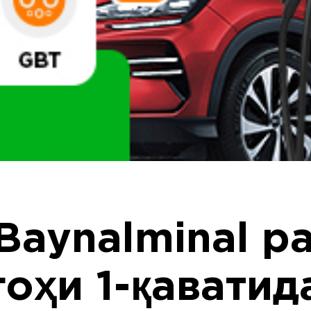
Baynalminal pa
оҳи 1-қаватида