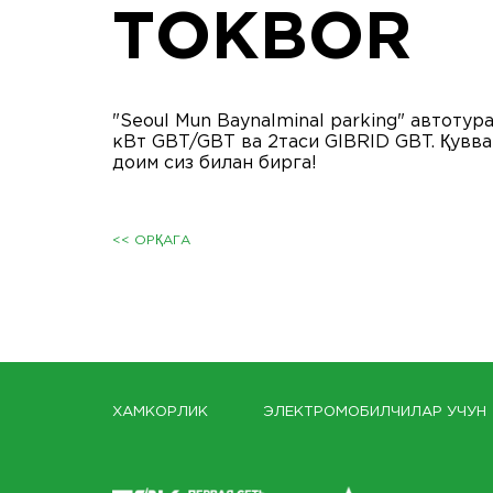
ТОКBOR
"Seoul Mun Baynalminal parking" автоту
кВт GBT/GBT ва 2таси GIBRID GBT. Қувва
доим сиз билан бирга!
<< ОРҚАГА
ХАМКОРЛИК
ЭЛЕКТРОМОБИЛЧИЛАР УЧУН