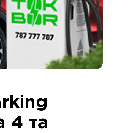
rking
 4 та