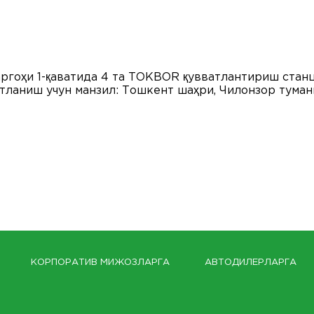
раргоҳи 1-қаватида 4 та ТОКBOR қувватлантириш стан
тланиш учун манзил: Тошкент шаҳри, Чилонзор туман
КОРПОРАТИВ МИЖОЗЛАРГА
АВТОДИЛЕРЛАРГА