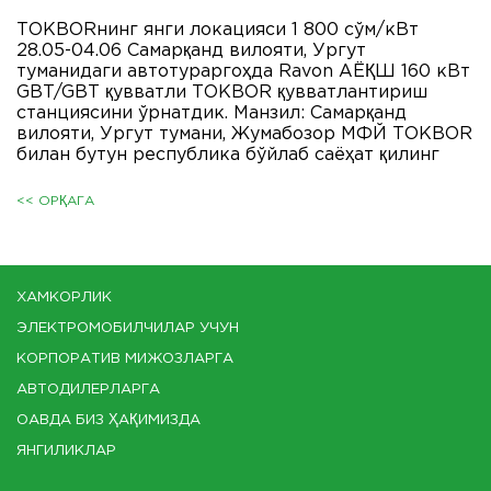
ТОКBORнинг янги локацияси 1 800 сўм/кВт
28.05-04.06 Самарқанд вилояти, Ургут
туманидаги автотураргоҳда Ravon AЁҚШ 160 кВт
GBT/GBT қувватли ТОКBOR қувватлантириш
станциясини ўрнатдик. Манзил: Самарқанд
вилояти, Ургут тумани, Жумабозор МФЙ ТОКBOR
билан бутун республика бўйлаб саёҳат қилинг
<< ОРҚАГА
ХАМКОРЛИК
ЭЛЕКТРОМОБИЛЧИЛАР УЧУН
КОРПОРАТИВ МИЖОЗЛАРГА
АВТОДИЛЕРЛАРГА
ОАВДА БИЗ ҲАҚИМИЗДА
ЯНГИЛИКЛАР