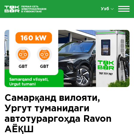
Узб
Самарқанд вилояти,
Ургут туманидаги
автотураргоҳда Ravon
AЁҚШ