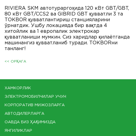
RIVIERA SKM автотураргоҳида 120 кВт GBT/GBT,
80 кВт GBT/CCS2 ва GIBRID GBT қувватли 3 та
ТОKBOR қувватлантириш станцияларини
ўрнатдик. Ушбу локацияда бир вақтда 4
хитойлик ва 1 европалик электрокар
қувватланиши мумкин. Сиз харидлар қилаётганда
машинангиз қувватланиб туради. ТОКBORни
танланг!
<< ОРҚАГА
ХАМКОРЛИК
ЭЛЕКТРОМОБИЛЧИЛАР УЧУН
КОРПОРАТИВ МИЖОЗЛАРГА
АВТОДИЛЕРЛАРГА
ОАВДА БИЗ ҲАҚИМИЗДА
ЯНГИЛИКЛАР