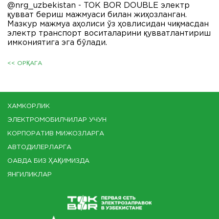
@nrg_uzbekistan - TOK BOR DOUBLE электр
қувват бериш мажмуаси билан жиҳозланган.
Мазкур мажмуа аҳолиси ўз ҳовлисидан чиқмасдан
электр транспорт воситаларини қувватлантириш
имкониятига эга бўлади.
<< ОРҚАГА
ХАМКОРЛИК
ЭЛЕКТРОМОБИЛЧИЛАР УЧУН
КОРПОРАТИВ МИЖОЗЛАРГА
АВТОДИЛЕРЛАРГА
ОАВДА БИЗ ҲАҚИМИЗДА
ЯНГИЛИКЛАР