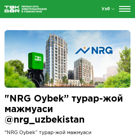
Узб
"NRG Oybek” турар-жой
мажмуаси
@nrg_uzbekistan
"NRG Oybek” турар-жой мажмуаси