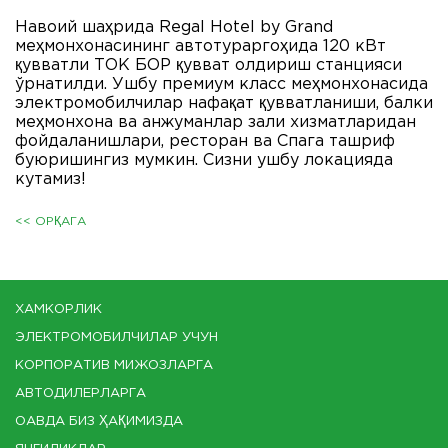
Навоий шаҳрида Regal Hotel by Grand
меҳмонхонасининг автотураргоҳида 120 кВт
қувватли ТОК БОР қувват олдириш станцияси
ўрнатилди. Ушбу премиум класс меҳмонхонасида
электромобилчилар нафақат қувватланиши, балки
меҳмонхона ва анжуманлар зали хизматларидан
фойдаланишлари, ресторан ва Спага ташриф
буюришингиз мумкин. Сизни ушбу локацияда
кутамиз!
<< ОРҚАГА
ХАМКОРЛИК
ЭЛЕКТРОМОБИЛЧИЛАР УЧУН
КОРПОРАТИВ МИЖОЗЛАРГА
АВТОДИЛЕРЛАРГА
ОАВДА БИЗ ҲАҚИМИЗДА