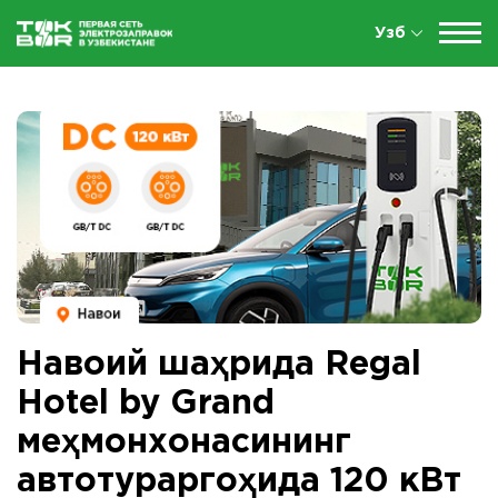
Узб
Навоий шаҳрида Regal
Hotel by Grand
меҳмонхонасининг
автотураргоҳида 120 кВт