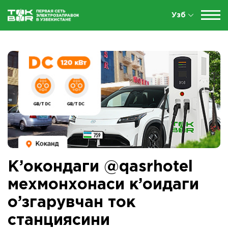
Узб
К’окондаги @qasrhotel
мехмонхонаси к’оидаги
о’згарувчан ток
станциясини