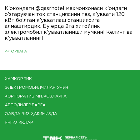
К’окондаги @qasrhotel мехмонхонаси к’оидаги
о’згарувчан ток станциясини тез, к’уввати 120
кВт бо’лган к’увватлаш станциясига
алмаштирдик. Бу ерда 2та хитойлик
электромобил к’увватланиши мумкин! Келинг ва
к’увватланинг!
<< ОРҚАГА
ХАМКОРЛИК
ЭЛЕКТРОМОБИЛЧИЛАР УЧУН
КОРПОРАТИВ МИЖОЗЛАРГА
АВТОДИЛЕРЛАРГА
ОАВДА БИЗ ҲАҚИМИЗДА
ЯНГИЛИКЛАР