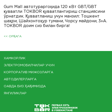
Gum Mall автотураргоҳида 120 кВт GBT/GBT
қувватли ТОКBOR қувватлантириш станциясини
ўрнатдик. Қувватланиш учун манзил: Тошкент
шаҳри, Шайхонтоҳур тумани, Чорсу майдони, 3»A.
ТОКBOR доим сиз билан бирга!
<< ОРҚАГА
ХАМКОРЛИК
ЭЛЕКТРОМОБИЛЧИЛАР УЧУН
КОРПОРАТИВ МИЖОЗЛАРГА
АВТОДИЛЕРЛАРГА
ОАВДА БИЗ ҲАҚИМИЗДА
ЯНГИЛИКЛАР