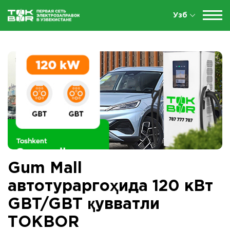
Узб
Gum Mall
автотураргоҳида 120 кВт
GBT/GBT қувватли
ТОКBOR