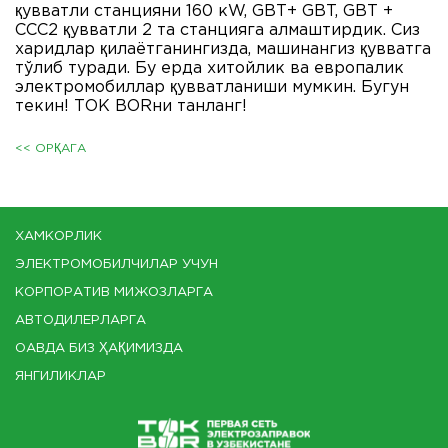
қувватли станцияни 160 кW, GBT+ GBT, GBT +
CCС2 қувватли 2 та станцияга алмаштирдик. Сиз
харидлар қилаётганингизда, машинангиз қувватга
тўлиб туради. Бу ерда хитойлик ва европалик
электромобиллар қувватланиши мумкин. Бугун
текин! ТОК BORни танланг!
<< ОРҚАГА
ХАМКОРЛИК
ЭЛЕКТРОМОБИЛЧИЛАР УЧУН
КОРПОРАТИВ МИЖОЗЛАРГА
АВТОДИЛЕРЛАРГА
ОАВДА БИЗ ҲАҚИМИЗДА
ЯНГИЛИКЛАР