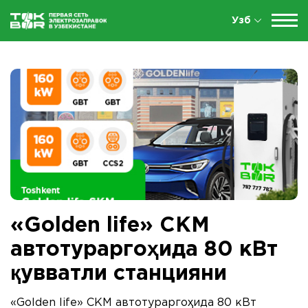
Узб
«Golden life» СКМ
автотураргоҳида 80 кВт
қувватли станцияни
«Golden life» СКМ автотураргоҳида 80 кВт