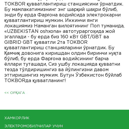
ТОКBOR қувватлантириш станциясини ўрнатдик.
Бу мамлакатимизнинг энг шарқий шаҳри бўлиб,
энди бу ерда Фарғона водийсида электрокарни
қувватлантириш мумкин. Иккинчи янги
локациямиз Наманган вилоятининг Поп туманида,
«UZBEKISTAN oshxona» автотураргоҳида жой
эгаллади - бу ерда биз 160 кВт GBT/GBT ва
GIBRID GBT қувватли 2та ТОКBOR
қувватлантириш станцияларини ўрнатдик. Бу
Қамчиқ довонига киришдан олдин биринчи нуқта
бўлиб, бу ерда Фарғона водийсининг барча
ёллари туташади, Сиз ушбу локацияда қувватни
тезда тўлдиришингиз ва йўлингизни давом
эттиришингиз мумким. Бутун Ўзбекистон бўйлаб
ТОКBORда қувватланинг!
<< ОРҚАГА
ХАМКОРЛИК
ЭЛЕКТРОМОБИЛЧИЛАР УЧУН