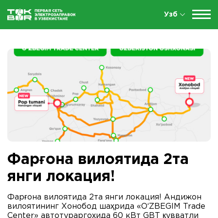
Узб
Фарғона вилоятида 2та
янги локация!
Фарғона вилоятида 2та янги локация! Андижон
вилоятининг Хонобод шаҳрида «O‘ZBEGIM Trade
Center» автотураргоҳида 60 кВт GBT қувватли