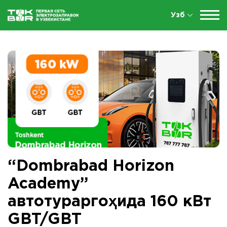
Узб
“Dombrabad Horizon
Academy”
автотураргоҳида 160 кВт
GBT/GBT