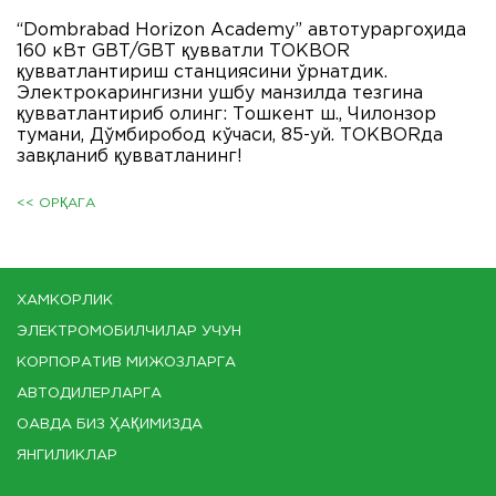
“Dombrabad Horizon Academy” автотураргоҳида
160 кВт GBT/GBT қувватли ТОКBOR
қувватлантириш станциясини ўрнатдик.
Электрокарингизни ушбу манзилда тезгина
қувватлантириб олинг: Тошкент ш., Чилонзор
тумани, Дўмбиробод кўчаси, 85-уй. ТОКBORда
завқланиб қувватланинг!
<< ОРҚАГА
ХАМКОРЛИК
ЭЛЕКТРОМОБИЛЧИЛАР УЧУН
КОРПОРАТИВ МИЖОЗЛАРГА
АВТОДИЛЕРЛАРГА
ОАВДА БИЗ ҲАҚИМИЗДА
ЯНГИЛИКЛАР