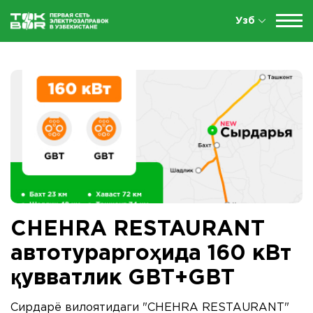
Узб
CHEHRA RESTAURANT
автотураргоҳида 160 кВт
қувватлик GBT+GBT
Сирдарё вилоятидаги "CHEHRA RESTAURANT"