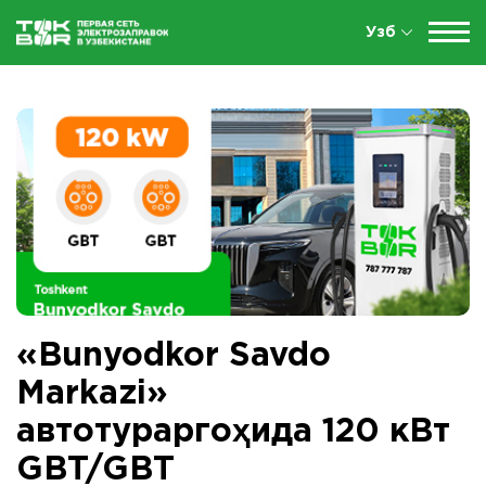
Узб
«Bunyodkor Savdo
Markazi»
автотураргоҳида 120 кВт
GBT/GBT