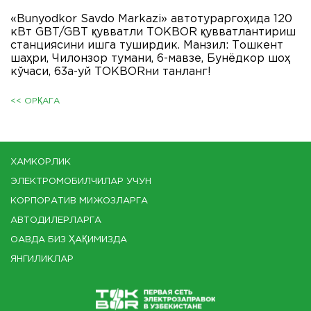
«Bunyodkor Savdo Markazi» автотураргоҳида 120
кВт GBT/GBT қувватли ТОКBOR қувватлантириш
станциясини ишга туширдик. Манзил: Тошкент
шаҳри, Чилонзор тумани, 6-мавзе, Бунёдкор шоҳ
кўчаси, 63а-уй ТОКBORни танланг!
<< ОРҚАГА
ХАМКОРЛИК
ЭЛЕКТРОМОБИЛЧИЛАР УЧУН
КОРПОРАТИВ МИЖОЗЛАРГА
АВТОДИЛЕРЛАРГА
ОАВДА БИЗ ҲАҚИМИЗДА
ЯНГИЛИКЛАР