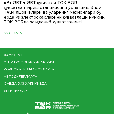
кВт GBT + GBT қувватли ТОК BOR
қувватлантириш станциясини ўрнатдик. Энди
ТЖМ яшовчилари ва уларнинг меҳмонлари бу
ерда ўз электрокарларини қувватлаши мумкин.
ТОК BORда завқланиб қувватланинг!
<< ОРҚАГА
ХАМКОРЛИК
ЭЛЕКТРОМОБИЛЧИЛАР УЧУН
КОРПОРАТИВ МИЖОЗЛАРГА
АВТОДИЛЕРЛАРГА
ОАВДА БИЗ ҲАҚИМИЗДА
ЯНГИЛИКЛАР