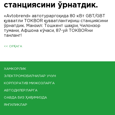
станциясини ўрнатдик.
«Avtobrend» автотураргоҳида 80 кВт GBT/GBT
қувватли ТОКBOR қувватлантириш станциясини
ўрнатдик. Манзил: Тошкент шаҳри, Чилонзор
тумани, Aфшона кўчаси, 87-уй ТОКBORни
танланг!
<< ОРҚАГА
ХАМКОРЛИК
ЭЛЕКТРОМОБИЛЧИЛАР УЧУН
КОРПОРАТИВ МИЖОЗЛАРГА
АВТОДИЛЕРЛАРГА
ОАВДА БИЗ ҲАҚИМИЗДА
ЯНГИЛИКЛАР