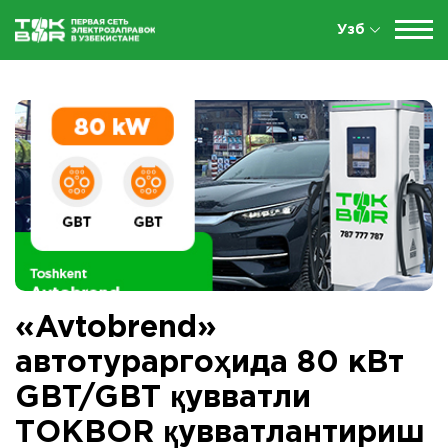
Узб
«Avtobrend»
автотураргоҳида 80 кВт
GBT/GBT қувватли
ТОКBOR қувватлантириш