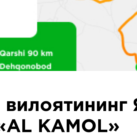
 вилоятининг 
 «AL KAMOL»