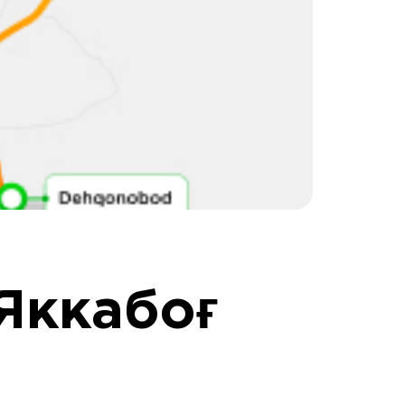
Яккабоғ