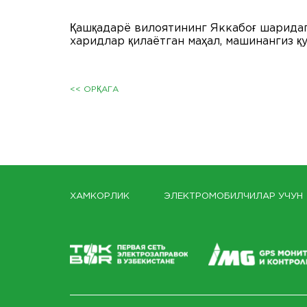
Қашқадарё вилоятининг Яккабоғ шарида
харидлар қилаётган маҳал, машинангиз 
<< ОРҚАГА
ХАМКОРЛИК
ЭЛЕКТРОМОБИЛЧИЛАР УЧУН