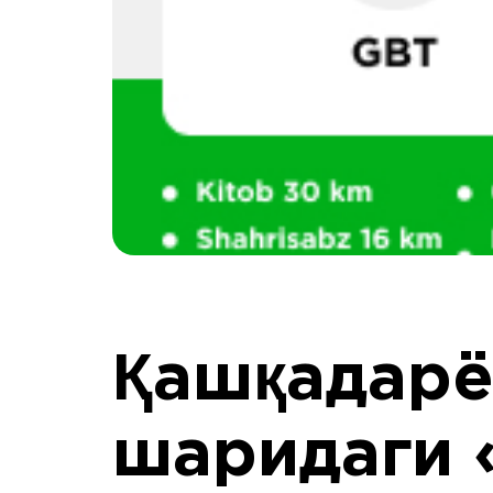
Қашқадарё
шаридаги