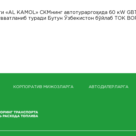
ги «AL KAMOL» СКМнинг автотураргоҳида 60 кW GBT 
қувватланиб туради Бутун Ўзбекистон бўйлаб ТОК BOR
КОРПОРАТИВ МИЖОЗЛАРГА
АВТОДИЛЕРЛАРГА