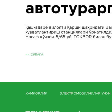
автотурар
Қашқадарё вилояти Қарши шаҳридаги Baxt
қувватлантириш станциялари ўрнатилди. 
Насаф кўчаси, 5/65-уй. ТОКBOR билан бу
<< ОРҚАГА
ХАМКОРЛИК
ЭЛЕКТРОМОБИЛЧИЛАР УЧУН