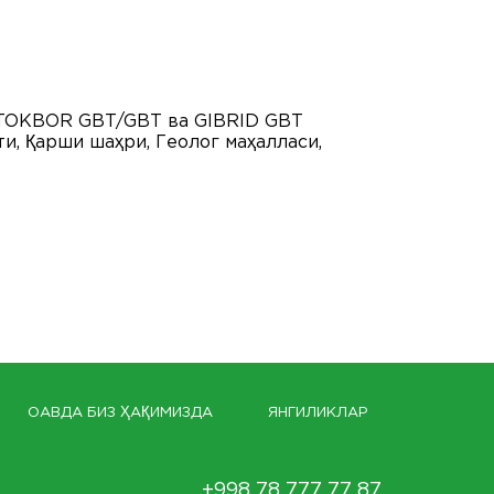
и
та TOKBOR GBT/GBT вa GIBRID GBT
и, Қарши шаҳри, Геолог маҳалласи,
ОАВДА БИЗ ҲАҚИМИЗДА
ЯНГИЛИКЛАР
+998 78 777 77 87