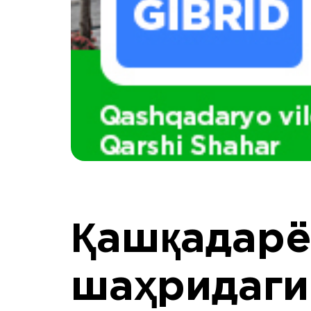
Қашқадарё
шаҳридаги 