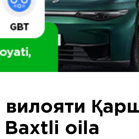
 вилояти Қар
Baxtli oila