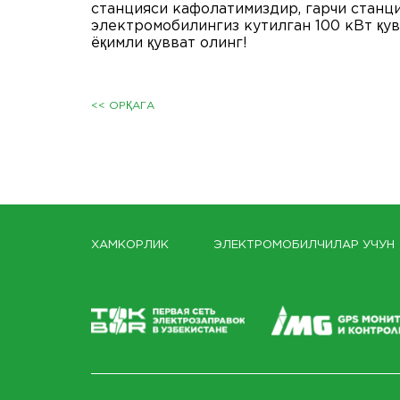
станцияси кафолатимиздир, гарчи станци
электромобилингиз кутилган 100 кВт қув
ёқимли қувват олинг!
<< ОРҚАГА
ХАМКОРЛИК
ЭЛЕКТРОМОБИЛЧИЛАР УЧУН