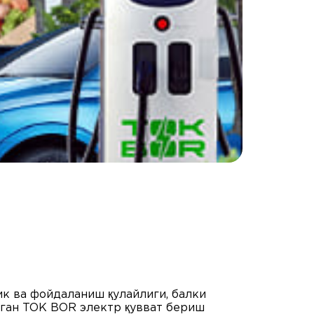
ик ва фойдаланиш қулайлиги, балки
нган TOK BOR электр қувват бериш