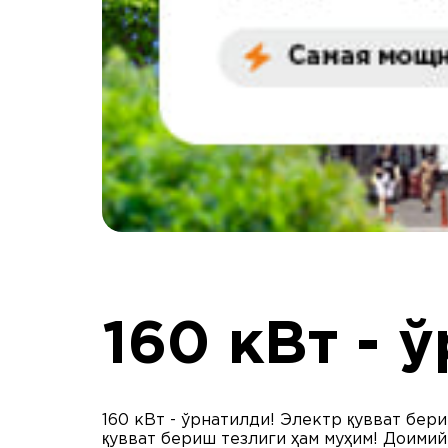
160 кВт - 
160 кВт - ўрнатилди! Электр қувват бер
қувват бериш тезлиги ҳам муҳим! Доими