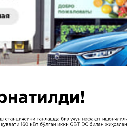
ўрнатилди!
иш станциясини танлашда биз учун нафақат ишончлил
й қуввати 160 кВт бўлган икки GBT DC билан жиҳозла