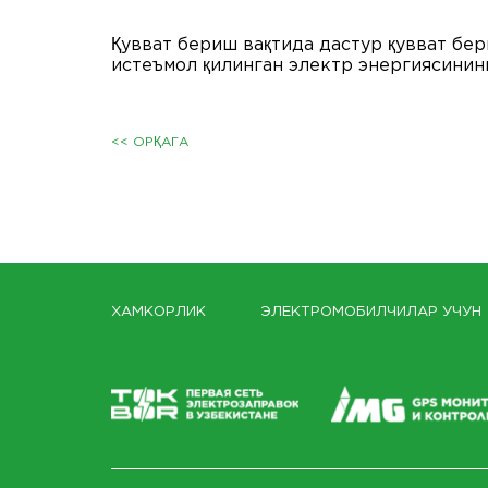
Қувват бериш вақтида дастур қувват бер
истеъмол қилинган электр энергиясинин
<< ОРҚАГА
ХАМКОРЛИК
ЭЛЕКТРОМОБИЛЧИЛАР УЧУН