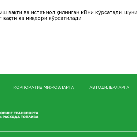
иш вақти ва истеъмол қилинган кВни кўрсатади, шун
г вақти ва миқдори кўрсатилади
КОРПОРАТИВ МИЖОЗЛАРГА
АВТОДИЛЕРЛАРГА