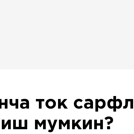
нча ток сарф
лиш мумкин?