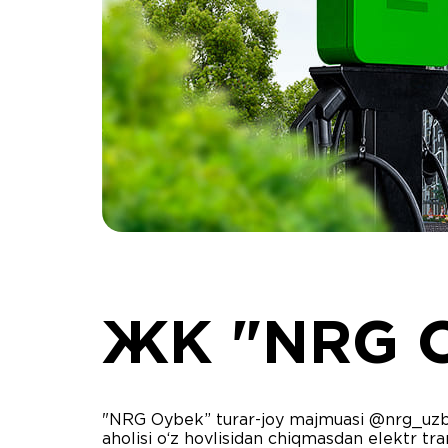
ЖК "NRG O
"NRG Oybek” turar-joy majmuasi @nrg_uzb
aholisi o‘z hovlisidan chiqmasdan elektr tra