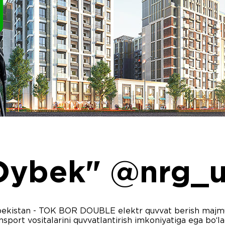
ybek" @nrg_u
ekistan - TOK BOR DOUBLE elektr quvvat berish majmua
nsport vositalarini quvvatlantirish imkoniyatiga ega bo‘la