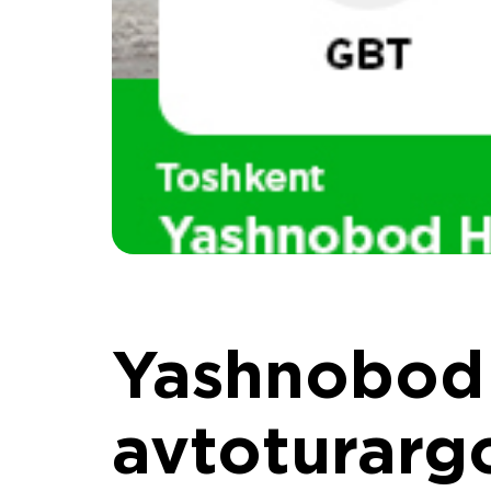
Yashnobod
avtoturar