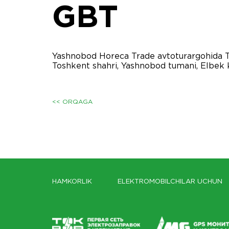
GBT
Yashnobod Horeca Trade avtoturargohida TO
Toshkent shahri, Yashnobod tumani, Elbek k
<< ORQAGA
HAMKORLIK
ELEKTROMOBILCHILAR UCHUN