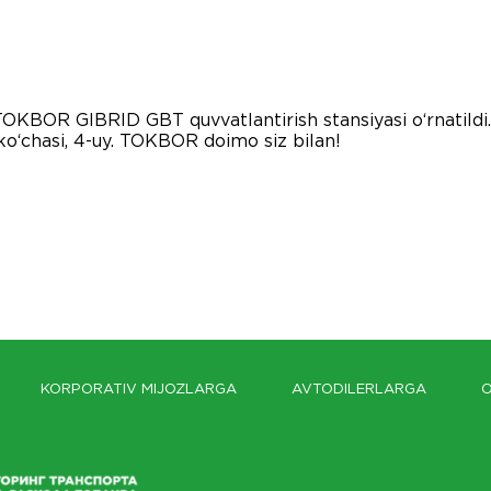
KBOR GIBRID GBT quvvatlantirish stansiyasi o‘rnatildi.
o‘chasi, 4-uy. TOKBOR doimo siz bilan!
KORPORATIV MIJOZLARGA
AVTODILERLARGA
O