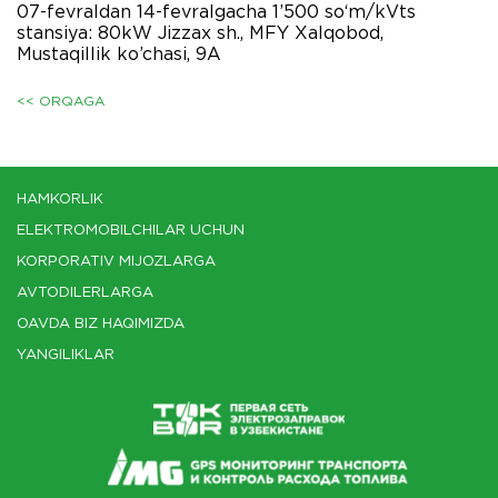
07-fevraldan 14-fevralgacha 1’500 so‘m/kVts
stansiya: 80kW Jizzax sh., MFY Xalqobod,
Mustaqillik ko’chasi, 9A
<< ORQAGA
HAMKORLIK
ELEKTROMOBILCHILAR UCHUN
KORPORATIV MIJOZLARGA
AVTODILERLARGA
OAVDA BIZ HAQIMIZDA
YANGILIKLAR