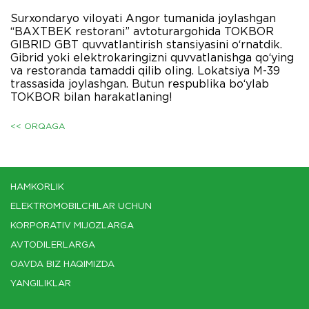
Surxondaryo viloyati Angor tumanida joylashgan
“BAXTBEK restorani” avtoturargohida TOKBOR
GIBRID GBT quvvatlantirish stansiyasini o‘rnatdik.
Gibrid yoki elektrokaringizni quvvatlanishga qo‘ying
va restoranda tamaddi qilib oling. Lokatsiya M-39
trassasida joylashgan. Butun respublika bo‘ylab
TOKBOR bilan harakatlaning!
<< ORQAGA
HAMKORLIK
ELEKTROMOBILCHILAR UCHUN
KORPORATIV MIJOZLARGA
AVTODILERLARGA
OAVDA BIZ HAQIMIZDA
YANGILIKLAR