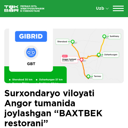
Uzb
Surxondaryo viloyati
Angor tumanida
joylashgan “BAXTBEK
restorani”