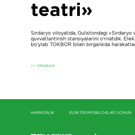
teatri»
Sirdaryo viloyatida, Gulistondagi «Sirdar
quvvatlantirish stansiyalarini o‘rnatdik. 
bo‘ylab TOKBOR bilan birgalikda harakatla
<< ORQAGA
HAMKORLIK
ELEKTROMOBILCHILAR UCHUN