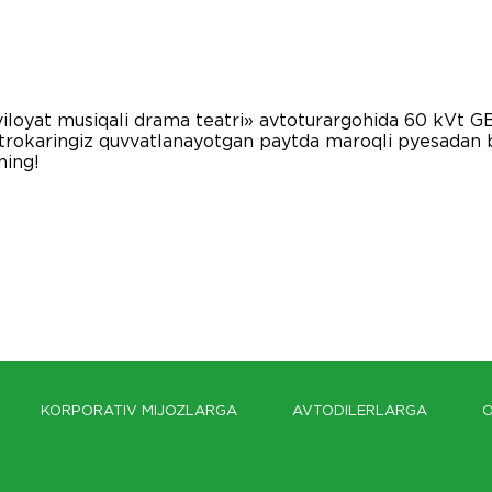
yo viloyat musiqali drama teatri» avtoturargohida 60 kV
Elektrokaringiz quvvatlanayotgan paytda maroqli pyesadan
ning!
KORPORATIV MIJOZLARGA
AVTODILERLARGA
O