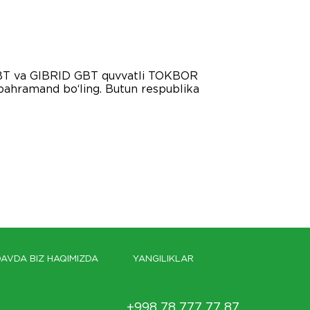
t GBT va GIBRID GBT quvvatli TOKBOR
 bahramand bo‘ling. Butun respublika
AVDA BIZ HAQIMIZDA
YANGILIKLAR
+998 78 777 77 87