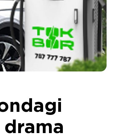
tondagi
i drama