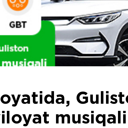
loyatida, Gulis
iloyat musiqal