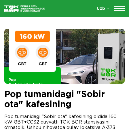
Uzb
Pop tumanidagi "Sobir
ota" kafesining
Pop tumanidagi "Sobir ota" kafesining oldida 160
kW GBT+CCS2 quvvatli TOK BOR stansiyasini
o‘rnatdik. Ushbu nihoyatda qulay lokatsiya A-373