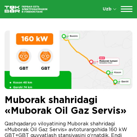
Uzb
Muborak shahridagi
«Muborak Oil Gaz Servis»
Qashqadaryo viloyatining Muborak shahridagi
«Muborak Oil Gaz Servis» avtoturargohida 160 kW
GBT+GBT quvvatlash stansiyasini o‘rnatdik. Endi