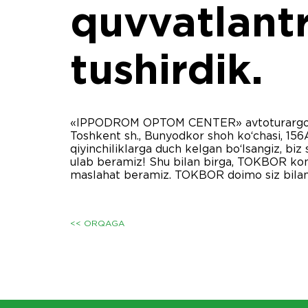
quvvatlantr
tushirdik.
«IPPODROM OPTOM CENTER» avtoturargohida 
Toshkent sh., Bunyodkor shoh ko‘chasi, 156A,
qiyinchiliklarga duch kelgan bo‘lsangiz, bi
ulab beramiz! Shu bilan birga, TOKBOR kom
maslahat beramiz. TOKBOR doimo siz bilan
<< ORQAGA