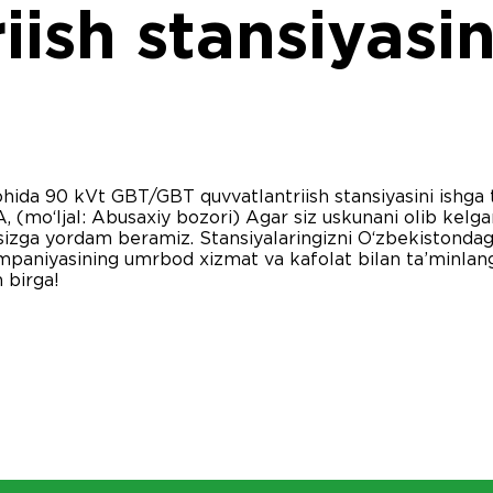
iish stansiyasin
90 kVt GBT/GBT quvvatlantriish stansiyasini ishga tus
 (mo‘ljal: Abusaxiy bozori) Agar siz uskunani olib kelgan
z sizga yordam beramiz. Stansiyalaringizni O‘zbekistondag
paniyasining umrbod xizmat va kafolat bilan ta’minlanga
 birga!