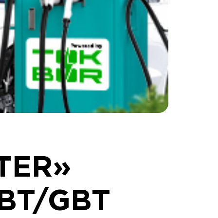
TER»
GBT/GBT