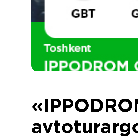
«IPPODRO
avtoturarg