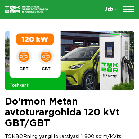
Uzb
Do‘rmon Metan
avtoturargohida 120 kVt
GBT/GBT
TOKBORning yangi lokatsiyasi 1 800 so‘m/kVts