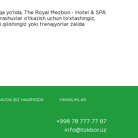
lqa yo‘lida, The Royal Mezbon - Hotel & SPA
ashuvlar o‘tkazish uchun to‘xtashingiz,
ilishingiz yoki trenajyorlar zalida
AVDA BIZ HAQIMIZDA
YANGILIKLAR
+998 78 777 77 87
info@tokbor.uz