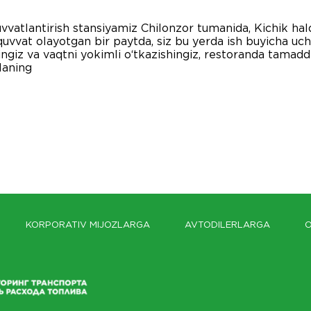
vvatlantirish stansiyamiz Chilonzor tumanida, Kichik ha
vat olayotgan bir paytda, siz bu yerda ish buyicha uchr
iz va vaqtni yokimli o‘tkazishingiz, restoranda tamaddi q
laning
KORPORATIV MIJOZLARGA
AVTODILERLARGA
O