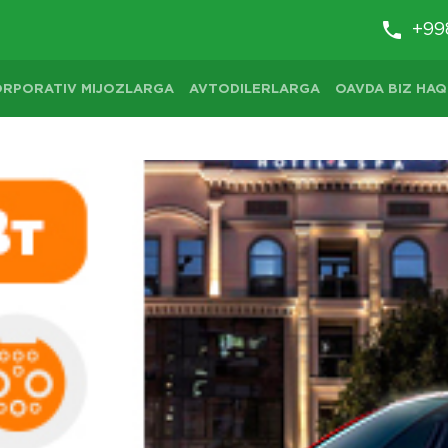
+99
ORPORATIV MIJOZLARGA
AVTODILERLARGA
OAVDA BIZ HAQ