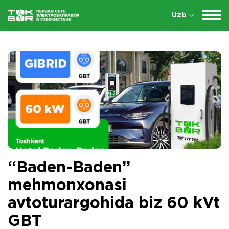
Uzb
“Baden-Baden”
mehmonxonasi
avtoturargohida biz 60 kVt
GBT