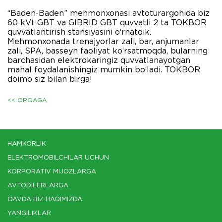
“Baden-Baden” mehmonxonasi avtoturargohida biz
60 kVt GBT va GIBRID GBT quvvatli 2 ta TOKBOR
quvvatlantirish stansiyasini o‘rnatdik.
Mehmonxonada trenajyorlar zali, bar, anjumanlar
zali, SPA, basseyn faoliyat ko‘rsatmoqda, bularning
barchasidan elektrokaringiz quvvatlanayotgan
mahal foydalanishingiz mumkin bo‘ladi. TOKBOR
doimo siz bilan birga!
<< ORQAGA
HAMKORLIK
ELEKTROMOBILCHILAR UCHUN
KORPORATIV MIJOZLARGA
AVTODILERLARGA
OAVDA BIZ HAQIMIZDA
YANGILIKLAR