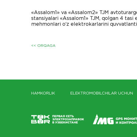
«Assalom1» va «Assalom2» TJM avtoturargoh
stansiyalari «Assalom1» TJM, qolgan 4 tasi
mehmonlari o‘z elektrokarlarini quvvatlant
<< ORQAGA
HAMKORLIK
ELEKTROMOBILCHILAR UCHUN