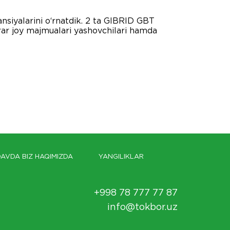
iyalarini o‘rnatdik. 2 ta GIBRID GBT
rar joy majmualari yashovchilari hamda
AVDA BIZ HAQIMIZDA
YANGILIKLAR
+998 78 777 77 87
info@tokbor.uz