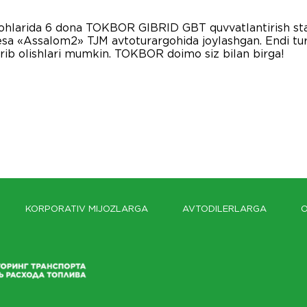
larida 6 dona TOKBOR GIBRID GBT quvvatlantirish stans
 esa «Assalom2» TJM avtoturargohida joylashgan. Endi tu
irib olishlari mumkin. TOKBOR doimo siz bilan birga!
KORPORATIV MIJOZLARGA
AVTODILERLARGA
O