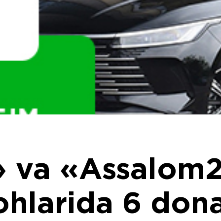
» va «Assalom
ohlarida 6 do