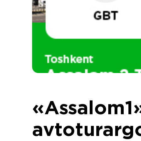
«Assalom1
avtoturarg