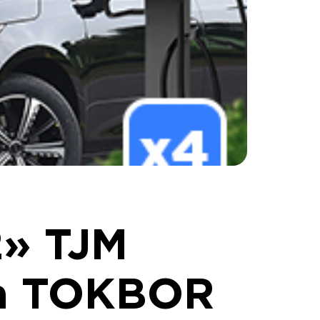
2» TJM
na TOKBOR