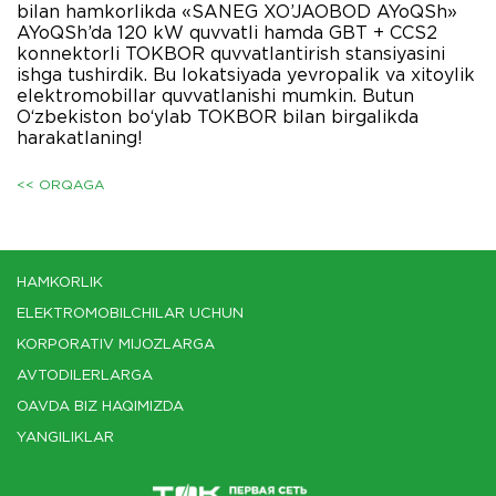
bilan hamkorlikda «SANEG XO’JAOBOD AYoQSh»
AYoQSh’da 120 kW quvvatli hamda GBT + CCS2
konnektorli TOKBOR quvvatlantirish stansiyasini
ishga tushirdik. Bu lokatsiyada yevropalik va xitoylik
elektromobillar quvvatlanishi mumkin. Butun
O‘zbekiston bo‘ylab TOKBOR bilan birgalikda
harakatlaning!
<< ORQAGA
HAMKORLIK
ELEKTROMOBILCHILAR UCHUN
KORPORATIV MIJOZLARGA
AVTODILERLARGA
OAVDA BIZ HAQIMIZDA
YANGILIKLAR