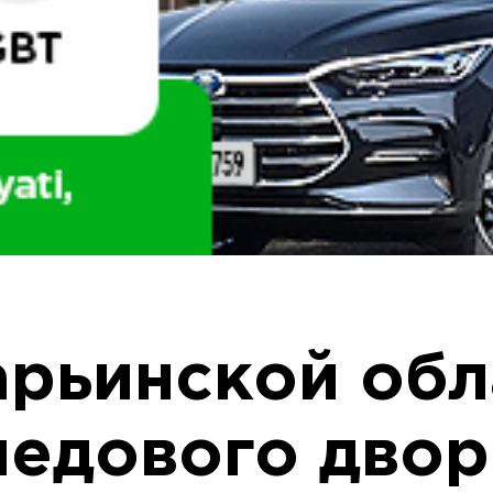
арьинской обл
ледового двор