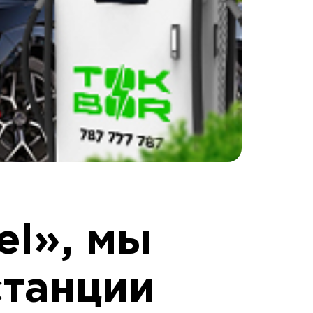
el», мы
станции