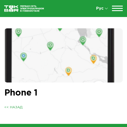
Рус
Phone 1
<< НАЗАД